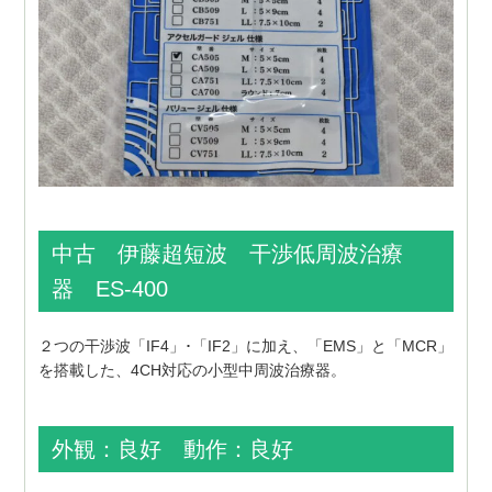
中古 伊藤超短波 干渉低周波治療
器 ES-400
２つの干渉波「IF4」･「IF2」に加え、「EMS」と「MCR」
を搭載した、4CH対応の小型中周波治療器。
外観：良好 動作：良好