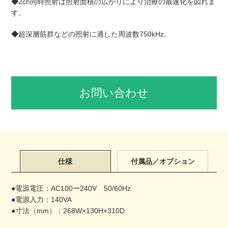
◆
2ch同時照射は照射面積の広がりにより治療の最速化を図れま
す。
◆
超深層筋群などの照射に適した周波数750kHz。
お問い合わせ
仕様
付属品／オプション
●電源電圧：AC100ー240V 50/60Hz
●電源入力：140VA
●寸法（mm）：268W×130H×310D