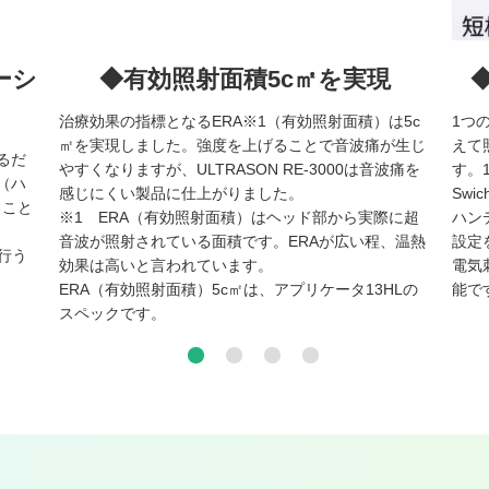
ーシ
◆有効照射面積5c㎡を実現
治療効果の指標となるERA※1（有効照射面積）は5c
1つ
㎡を実現しました。強度を上げることで音波痛が生じ
えて
するだ
やすくなりますが、ULTRASON RE-3000は音波痛を
す。
（ハ
感じにくい製品に仕上がりました。
Sw
ること
※1 ERA（有効照射面積）はヘッド部から実際に超
ハン
音波が照射されている面積です。ERAが広い程、温熱
設定
行う
効果は高いと言われています。
電気
ERA（有効照射面積）5c㎡は、アプリケータ13HLの
能で
スペックです。