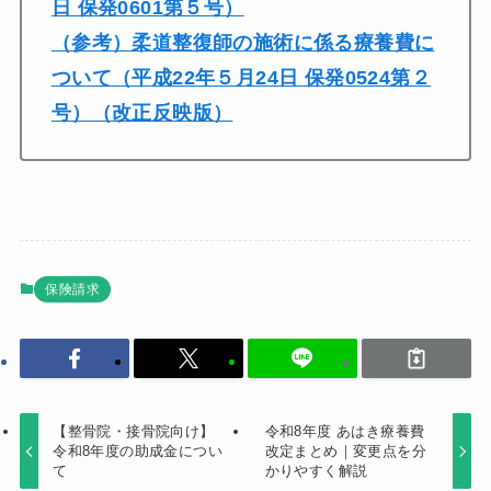
日 保発0601第５号）
（参考）柔道整復師の施術に係る療養費に
ついて（平成22年５月24日 保発0524第２
号）（改正反映版）
保険請求
【整骨院・接骨院向け】
令和8年度 あはき療養費
令和8年度の助成金につい
改定まとめ｜変更点を分
て
かりやすく解説